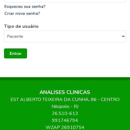
Esqueceu sua senha?
Criar nova senha?
Tipo de usuário
Entrar
ANALISES CLINICAS
EST ALBERTO TEIXEIRA DA CUNHA
, 86
- CENTRO
Nilopolis
-
RJ
26.510-613
991746794
WZAP 26910754